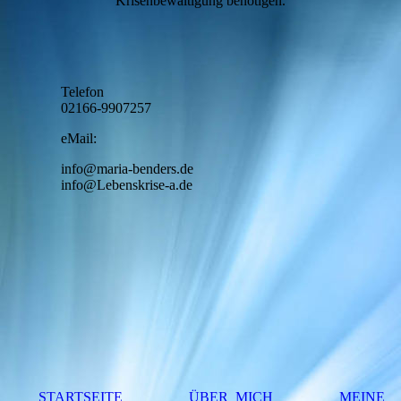
Krisenbewältigung benötigen.
Telefon
02166-9907257
eMail:
info@maria-benders.de
info@Lebenskrise-a.de
STARTSEITE
ÜBER MICH
MEINE