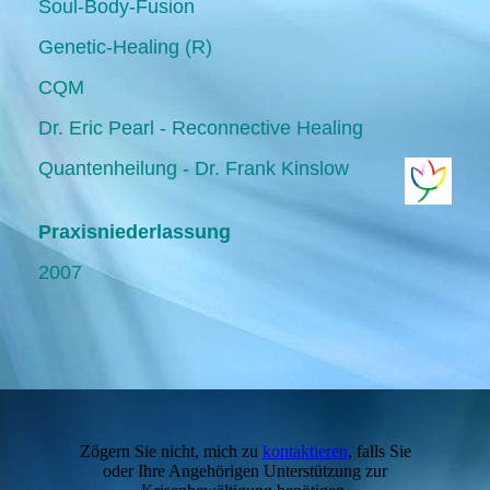
Soul-Body-Fusion
Genetic-Healing (R)
CQM
Dr. Eric Pearl - Reconnective Healing
Quantenheilung - Dr. Frank Kinslow
Praxisniederlassung
2007
Zögern Sie nicht, mich zu
kontaktieren
, falls Sie
oder Ihre Angehörigen Unterstützung zur